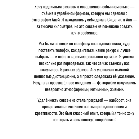
Хочу поделиться отзывом о совершенно необычном опыте —
съёмке в удалённом формате, которую мы сделали с
фотографом Аней. Я находилась у себя дома в Сицилии, а Аня —
за тысячи километров, но это совсем не помешало создать
нечто особенное.
Мы были на связи по телефону: она подсказывала, куда
поставить телефон, как двигаться, какие ракурсы лучше
выбрать — и всё это в режиме реального времени. Я успела
несколько раз переодеться, так что за час съемки у нас
получилось 5 разных образов. Аня управляла съёмкой
полностью дистанционно, а я просто следовала её указаниям.
Результат превзошёл все ожидания — фотографии получились
невероятно атмосферными, интимными, живыми.
Удалённость совсем не стала преградой — наоборот, она
превратилась в источник настоящего вдохновения и
креативности. Это был классный опыт, который я точно хочу
повторить и всем советую попробовать!